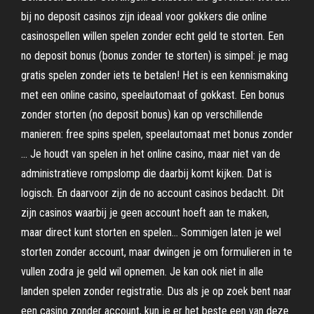
bij no deposit casinos zijn ideaal voor gokkers die online
casinospellen willen spelen zonder echt geld te storten. Een
no deposit bonus (bonus zonder te storten) is simpel: je mag
gratis spelen zonder iets te betalen! Het is een kennismaking
met een online casino, speelautomaat of gokkast. Een bonus
zonder storten (no deposit bonus) kan op verschillende
manieren: free spins spelen, speelautomaat met bonus zonder
… Je houdt van spelen in het online casino, maar niet van de
administratieve rompslomp die daarbij komt kijken. Dat is
logisch. En daarvoor zijn de no account casinos bedacht. Dit
zijn casinos waarbij je geen account hoeft aan te maken,
maar direct kunt storten en spelen… Sommigen laten je wel
storten zonder account, maar dwingen je om formulieren in te
vullen zodra je geld wil opnemen. Je kan ook niet in alle
landen spelen zonder registratie. Dus als je op zoek bent naar
een casino zonder account, kun je er het beste een van deze